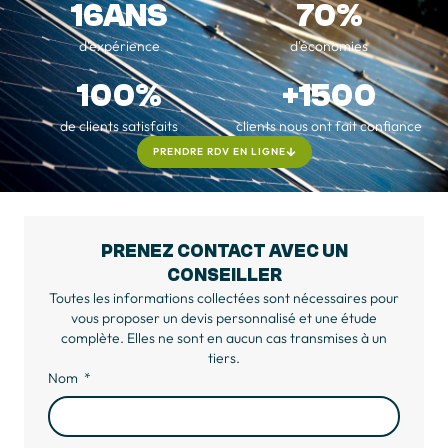
16
ANS
70
%
d’expérience
d'économies
100
%
+
1500
de clients satisfaits
clients nous ont fait confiance
PRENDRE RDV EN LIGNE
PRENEZ CONTACT AVEC UN
CONSEILLER
Toutes les informations collectées sont nécessaires pour
vous proposer un devis personnalisé et une étude
complète. Elles ne sont en aucun cas transmises à un
tiers.
Nom