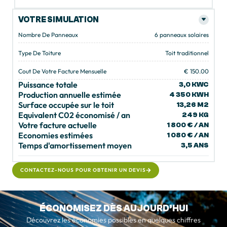
VOTRE SIMULATION
Nombre De Panneaux
6 panneaux solaires
Type De Toiture
Toit traditionnel
Cout De Votre Facture Mensuelle
€ 150.00
Puissance totale
3,0 KWC
Production annuelle estimée
4 350 KWH
Surface occupée sur le toit
13,26 M2
Equivalent C02 économisé / an
249 KG
Votre facture actuelle
1 800 € / AN
Economies estimées
1 080 € / AN
Temps d'amortissement moyen
3,5 ANS
CONTACTEZ-NOUS POUR OBTENIR UN DEVIS
ÉCONOMISEZ DÈS AUJOURD’HUI
Découvrez les économies possibles en quelques chiffres