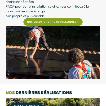
choisissant Batiéco
PACA pour votre installation solaire, vous contribuez à la
transition vers une énergie
plus propre et plus durable.
NOS SOLUTIONS PHOTOVOLTAIQUES
NOS
DERNIÈRES RÉALISATIONS