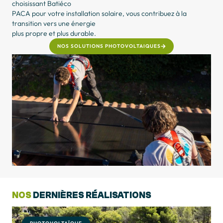
choisissant Batiéco
PACA pour votre installation solaire, vous contribuez à la
transition vers une énergie
plus propre et plus durable.
NOS SOLUTIONS PHOTOVOLTAIQUES
NOS
DERNIÈRES RÉALISATIONS