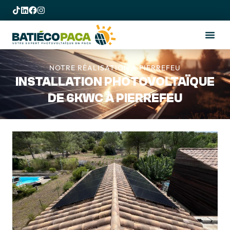
NOTRE RÉALISATION À PIERREFEU
INSTALLATION PHOTOVOLTAÏQUE
DE 6KWC À PIERREFEU