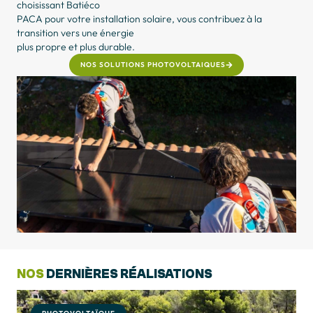
choisissant Batiéco
PACA pour votre installation solaire, vous contribuez à la
transition vers une énergie
plus propre et plus durable.
NOS SOLUTIONS PHOTOVOLTAIQUES
NOS
DERNIÈRES RÉALISATIONS